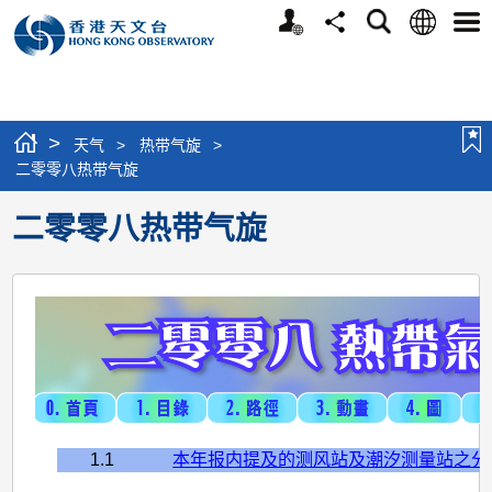
个
语
搜
分
选
人
言
寻
享
单
版
网
站
>
天气
>
热带气旋
>
二零零八热带气旋
二零零八热带气旋
1.1
本年报内提及的测风站及潮汐测量站之分