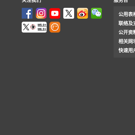
关注我们
服务台
公用表
联络及
M5.0+
M6.0+
公开资
相关网
快速用