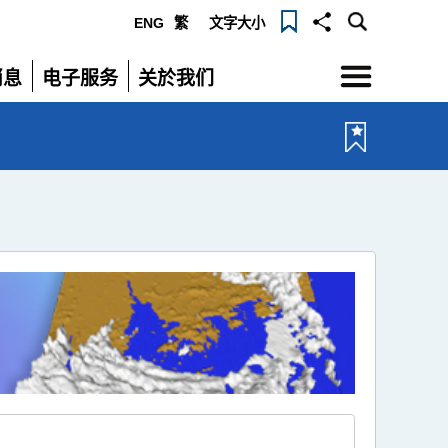
ENG
繁
文字大小
选
消息
电子服务
关於我们
单
展
展
开
开