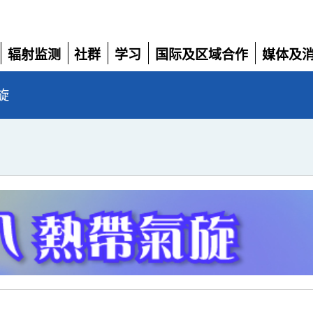
辐射监测
社群
学习
国际及区域合作
媒体及
展
展
展
展
展
开
开
开
开
开
旋