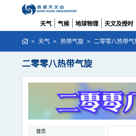
天气
气候
地球物理
天文及授时
展
展
展
展
开
开
开
开
>
天气
>
热带气旋
>
二零零八热带气
二零零八热带气旋
首页