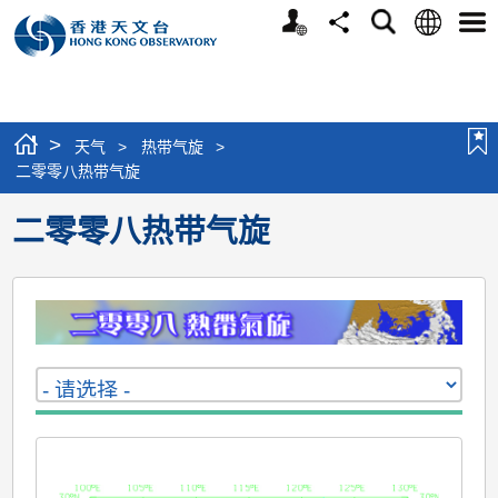
个
语
搜
分
选
人
言
寻
享
单
版
网
站
>
天气
>
热带气旋
>
二零零八热带气旋
二零零八热带气旋