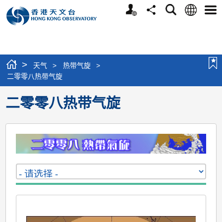
个
语
搜
分
选
人
言
寻
享
单
版
网
站
>
天气
>
热带气旋
>
二零零八热带气旋
二零零八热带气旋