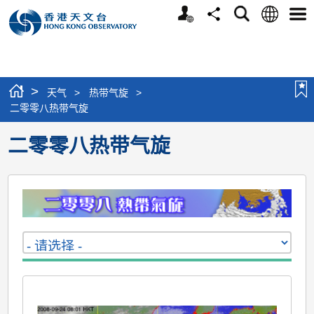
个
语
搜
分
选
人
言
寻
享
单
版
网
站
>
天气
>
热带气旋
>
二零零八热带气旋
二零零八热带气旋