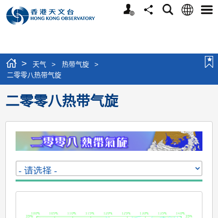
个
语
搜
分
选
人
言
寻
享
单
版
网
站
>
天气
>
热带气旋
>
二零零八热带气旋
二零零八热带气旋