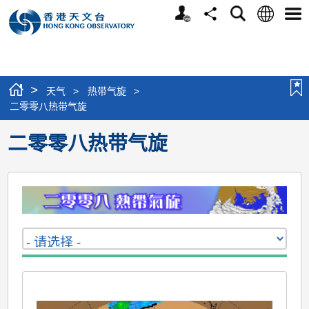
个
语
搜
分
选
人
言
寻
享
单
版
网
站
>
天气
>
热带气旋
>
二零零八热带气旋
二零零八热带气旋