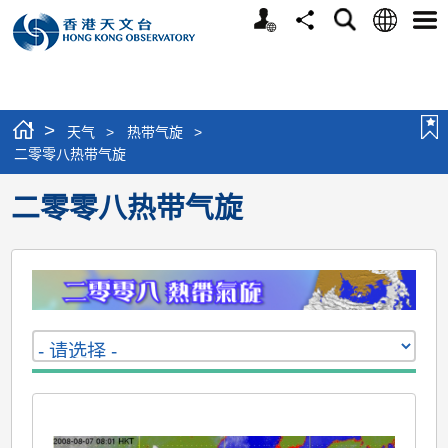
个
语
搜
分
选
人
言
寻
享
单
版
网
站
>
天气
>
热带气旋
>
二零零八热带气旋
二零零八热带气旋