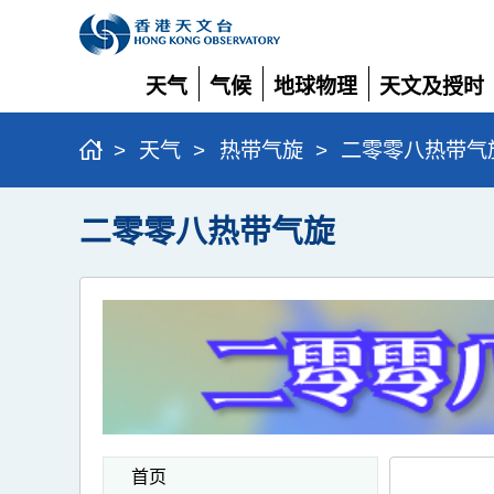
天气
气候
地球物理
天文及授时
展
展
展
展
开
开
开
开
>
天气
>
热带气旋
>
二零零八热带气
二零零八热带气旋
首页