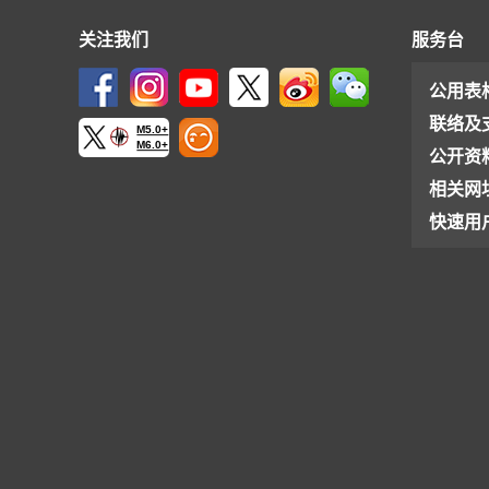
关注我们
服务台
公用表
联络及
M5.0+
M6.0+
公开资
相关网
快速用