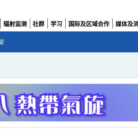
辐射监测
社群
学习
国际及区域合作
媒体及
展
展
展
展
展
开
开
开
开
开
旋