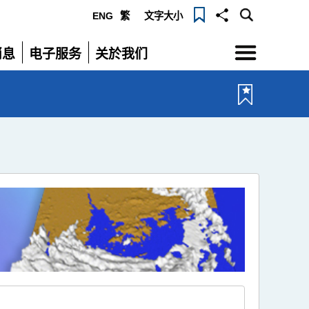
ENG
繁
文字大小
选
消息
电子服务
关於我们
单
展
展
开
开