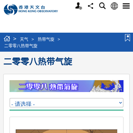
个
语
搜
分
选
人
言
寻
享
单
版
网
站
>
天气
>
热带气旋
>
二零零八热带气旋
二零零八热带气旋