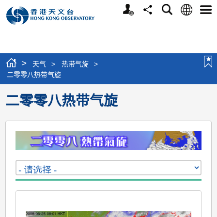
个
语
搜
分
选
人
言
寻
享
单
版
网
站
>
天气
>
热带气旋
>
二零零八热带气旋
二零零八热带气旋