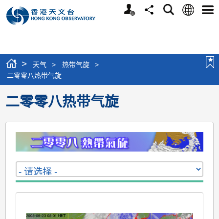
个
语
搜
分
选
人
言
寻
享
单
版
网
站
>
天气
>
热带气旋
>
二零零八热带气旋
二零零八热带气旋