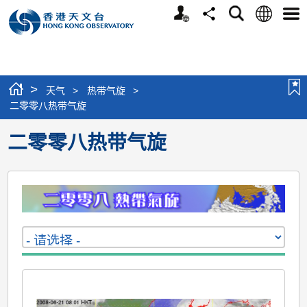
个
语
搜
分
选
人
言
寻
享
单
版
网
站
>
天气
>
热带气旋
>
二零零八热带气旋
二零零八热带气旋