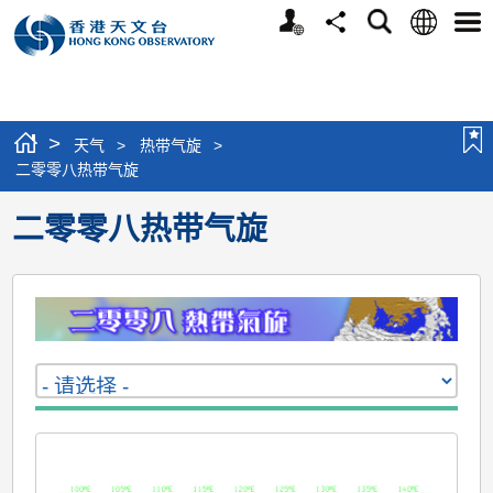
个
语
搜
分
选
人
言
寻
享
单
版
网
站
>
天气
>
热带气旋
>
二零零八热带气旋
二零零八热带气旋