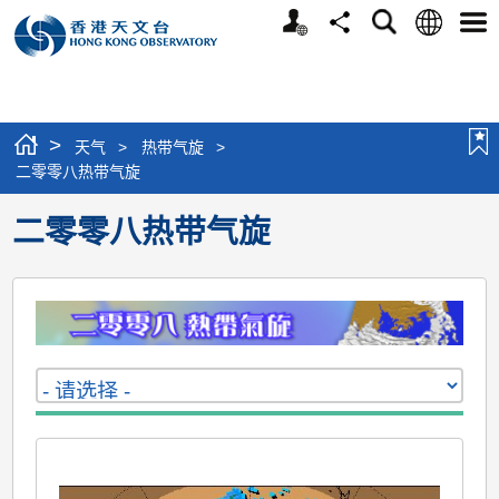
个
语
搜
分
选
人
言
寻
享
单
版
网
站
>
天气
>
热带气旋
>
二零零八热带气旋
二零零八热带气旋