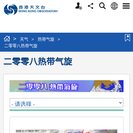
个
语
搜
分
选
人
言
寻
享
单
版
网
站
>
天气
>
热带气旋
>
二零零八热带气旋
二零零八热带气旋