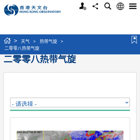
个
语
搜
分
选
人
言
寻
享
单
版
网
站
>
天气
>
热带气旋
>
二零零八热带气旋
二零零八热带气旋