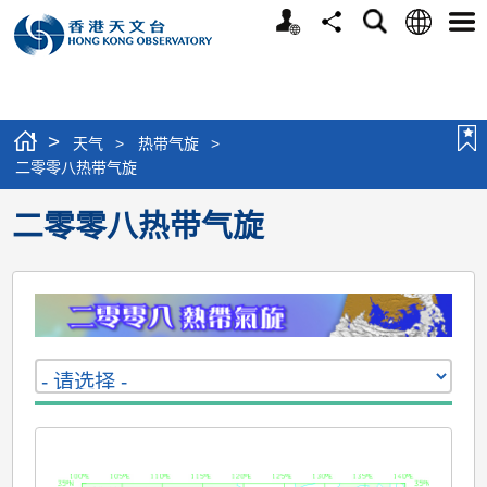
个
语
搜
分
选
人
言
寻
享
单
版
网
站
>
天气
>
热带气旋
>
二零零八热带气旋
二零零八热带气旋