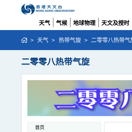
天气
气候
地球物理
天文及授时
展
展
展
展
开
开
开
开
>
天气
>
热带气旋
>
二零零八热带气
二零零八热带气旋
首页