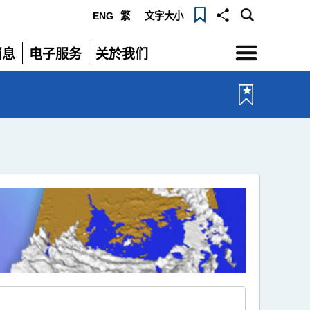
ENG
繁
文字大小
选
消息
电子服务
关於我们
单
展
展
开
开