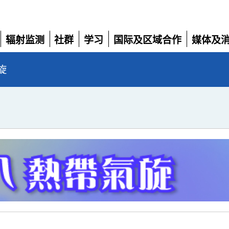
辐射监测
社群
学习
国际及区域合作
媒体及
展
展
展
展
展
开
开
开
开
开
旋