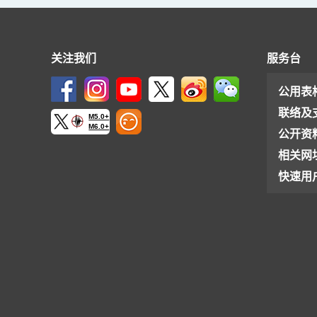
关注我们
服务台
公用表
联络及
M5.0+
M6.0+
公开资
相关网
快速用