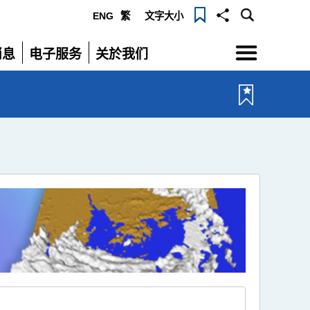
ENG
繁
文字大小
选
消息
电子服务
关於我们
单
展
展
开
开