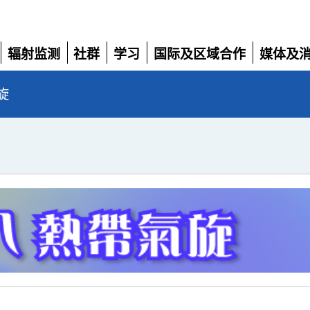
辐射监测
社群
学习
国际及区域合作
媒体及
展
展
展
展
展
开
开
开
开
开
旋