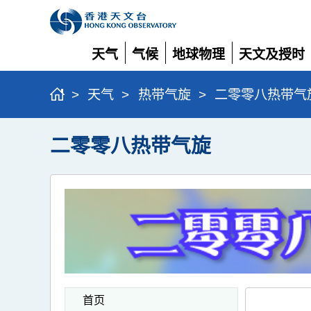
天气
气候
地球物理
天文及授时
展
展
展
展
开
开
开
开
>
天气
>
热带气旋
>
二零零八热带气
二零零八热带气旋
首页