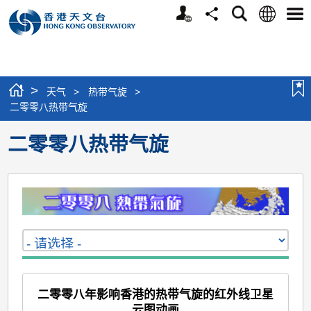
个
语
搜
分
选
人
言
寻
享
单
版
网
站
>
天气
>
热带气旋
>
二零零八热带气旋
二零零八热带气旋
二零零八年影响香港的热带气旋的红外线卫星
云图动画