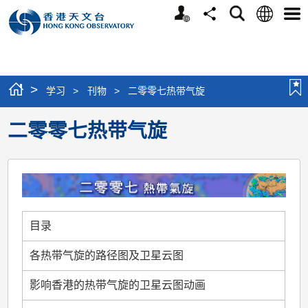
个
语
搜
分
选
人
言
寻
享
单
版
网
站
>
学习
>
刊物
>
二零零七热带气旋
二零零七热带气旋
目录
各热带气旋的路径图及卫星云图
影响香港的热带气旋的卫星云图动画