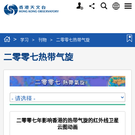
个
语
搜
分
选
人
言
寻
享
单
版
网
站
>
学习
>
刊物
>
二零零七热带气旋
二零零七热带气旋
二零零七年影响香港的热带气旋的红外线卫星
云图动画