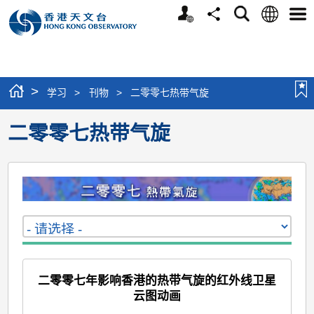
个
语
搜
分
选
人
言
寻
享
单
版
网
站
>
学习
>
刊物
>
二零零七热带气旋
二零零七热带气旋
二零零七年影响香港的热带气旋的红外线卫星
云图动画