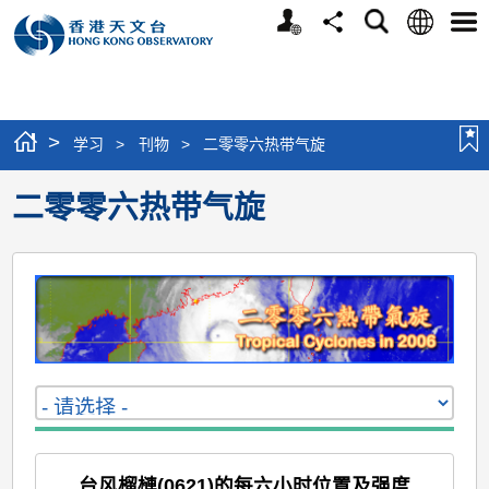
个
语
搜
分
选
人
言
寻
享
单
版
网
站
>
学习
>
刊物
>
二零零六热带气旋
二零零六热带气旋
台风榴槤(0621)的每六小时位置及强度