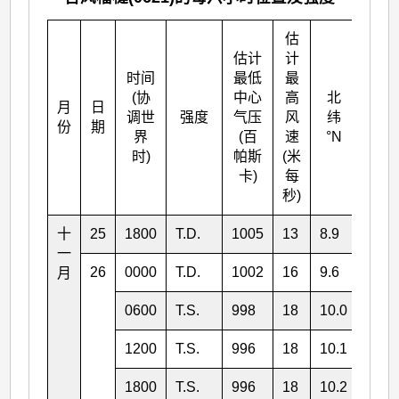
估
估计
计
时间
最低
最
(协
中心
高
北
月
日
东经
调世
强度
气压
风
纬
份
期
°E
界
(百
速
°N
时)
帕斯
(米
卡)
每
秒)
十
25
1800
T.D.
1005
13
8.9
145.
一
26
0000
T.D.
1002
16
9.6
144.
月
0600
T.S.
998
18
10.0
143.
1200
T.S.
996
18
10.1
142.
1800
T.S.
996
18
10.2
141.