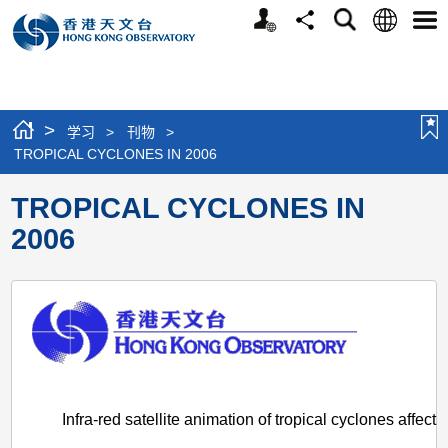
个
语
搜
分
选
人
言
寻
享
单
版
网
站
>
学习
>
刊物
>
TROPICAL CYCLONES IN 2006
TROPICAL CYCLONES IN
2006
Infra-red satellite animation of tropical cyclones affec