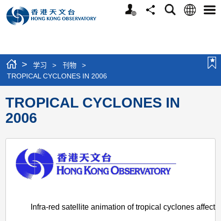
个
语
搜
分
选
人
言
寻
享
单
版
网
站
>
学习
>
刊物
>
TROPICAL CYCLONES IN 2006
TROPICAL CYCLONES IN
2006
Infra-red satellite animation of tropical cyclones affec