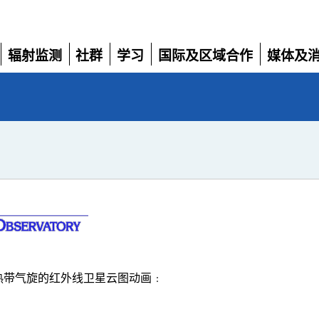
辐射监测
社群
学习
国际及区域合作
媒体及
展
展
展
展
展
开
开
开
开
开
热带气旋的红外线卫星云图动画﹕