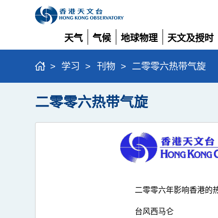
天气
气候
地球物理
天文及授时
展
展
展
展
开
开
开
开
>
学习
>
刊物
>
二零零六热带气旋
二零零六热带气旋
二零零六年影响香港的
台风西马仑