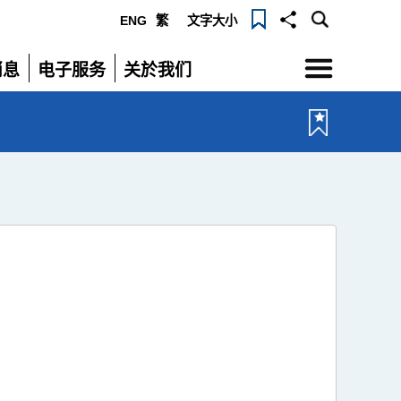
ENG
繁
文字大小
选
消息
电子服务
关於我们
单
展
展
开
开