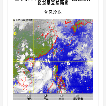
线卫星云图动画
台风珍珠