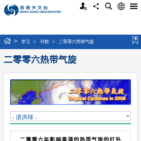
个
语
搜
分
选
人
言
寻
享
单
版
网
站
>
学习
>
刊物
>
二零零六热带气旋
二零零六热带气旋
二零零六年影响香港的热带气旋的红外