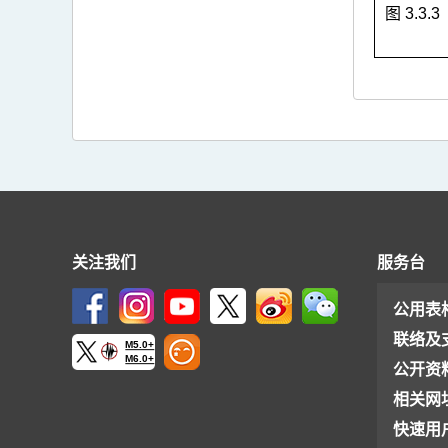
图 3.3.
关注我们
服务台
公用表
联络及
M5.0+
M6.0+
公开资
相关网
快速用