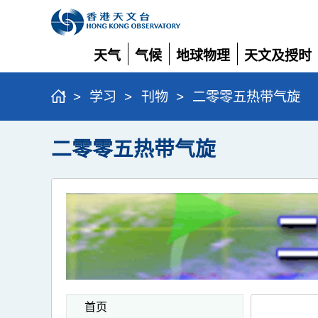
天气
气候
地球物理
天文及授时
展
展
展
展
开
开
开
开
>
学习
>
刊物
>
二零零五热带气旋
二零零五热带气旋
首页