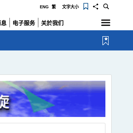
ENG
繁
文字大小
选
消息
电子服务
关於我们
单
展
展
开
开