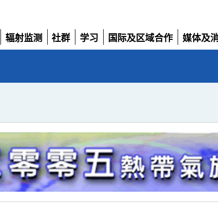
辐射监测
社群
学习
国际及区域合作
媒体及
展
展
展
展
展
开
开
开
开
开