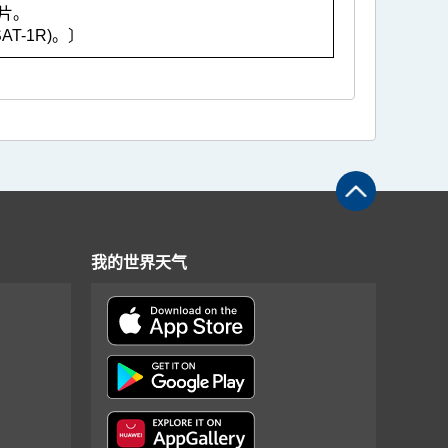
片。
T-1R)。〕
我的世界天气