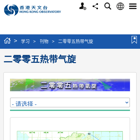
个
语
搜
分
选
人
言
寻
享
单
版
网
站
>
学习
>
刊物
>
二零零五热带气旋
二零零五热带气旋