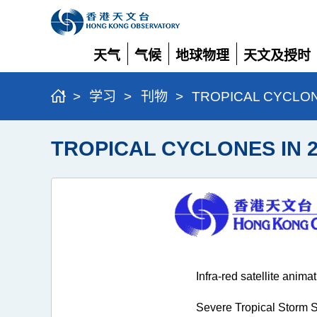
天气
气候
地球物理
天文及授时
展
展
展
展
开
开
开
开
>
学习
>
刊物
>
TROPICAL CYCLON
TROPICAL CYCLONES IN 2
Infra-red satellite anima
Severe Tropical Storm 