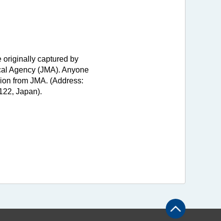
 originally captured by
ical Agency (JMA). Anyone
sion from JMA. (Address:
122, Japan).