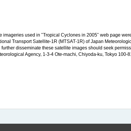
ite imageries used in "Tropical Cyclones in 2005" web page were
ctional Transport Satellite-1R (MTSAT-1R) of Japan Meteorolog
o further disseminate these satellite images should seek permis
eorological Agency, 1-3-4 Ote-machi, Chiyoda-ku, Tokyo 100-8