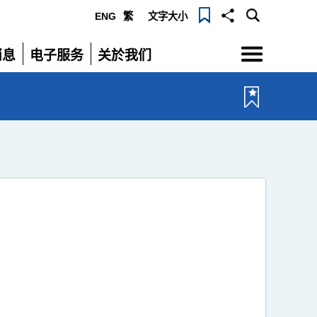
ENG
繁
文字大小
选
消息
电子服务
关於我们
单
展
展
开
开