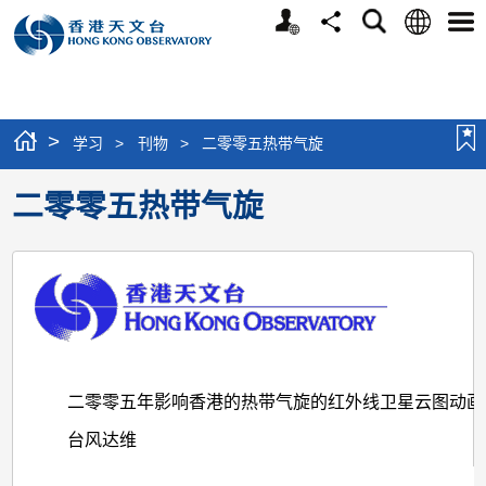
个
语
搜
分
选
人
言
寻
享
单
版
网
站
>
学习
>
刊物
>
二零零五热带气旋
二零零五热带气旋
二零零五年影响香港的热带气旋的红外线卫星云图动画
台风达维