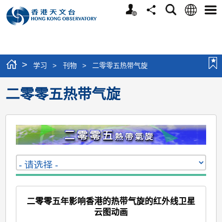
个
语
搜
分
选
人
言
寻
享
单
版
网
站
>
学习
>
刊物
>
二零零五热带气旋
二零零五热带气旋
二零零五年影响香港的热带气旋的红外线卫星
云图动画