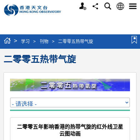
个
语
搜
分
选
人
言
寻
享
单
版
网
站
>
学习
>
刊物
>
二零零五热带气旋
二零零五热带气旋
二零零五年影响香港的热带气旋的红外线卫星
云图动画