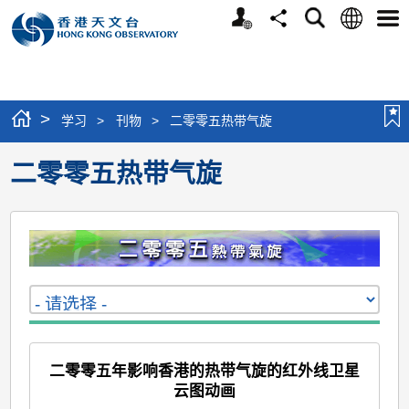
个
语
搜
分
选
人
言
寻
享
单
版
网
站
>
学习
>
刊物
>
二零零五热带气旋
二零零五热带气旋
二零零五年影响香港的热带气旋的红外线卫星
云图动画