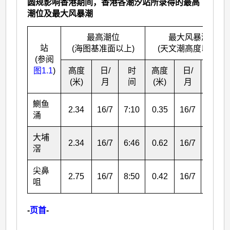
圆规影响香港期间，香港各潮汐站所录得的最高
潮位及最大风暴潮
最高潮位
最大风暴潮
站
(海图基准面以上)
(天文潮高度以上)
(参阅
图1.1
)
高度
日/
时
高度
日/
时间
(米)
月
间
(米)
月
鰂鱼
2.34
16/7
7:10
0.35
16/7
14:11
涌
大埔
2.34
16/7
6:46
0.62
16/7
13:02
滘
尖鼻
2.75
16/7
8:50
0.42
16/7
19:10
咀
-
页首
-