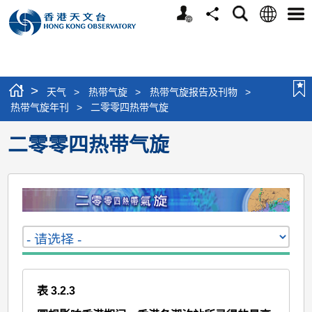
个
语
搜
分
选
人
言
寻
享
单
版
网
站
>
天气
>
热带气旋
>
热带气旋报告及刊物
>
热带气旋年刊
>
二零零四热带气旋
二零零四热带气旋
表 3.2.3