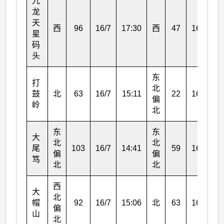
九
龙
天
西
96
16/7
17:30
西
47
16/7
1
星
码
头
东
打
北
鼓
北
63
16/7
15:11
22
16/7
1
偏
岭
北
东
东
大
北
北
尾
103
16/7
14:41
59
16/7
1
偏
偏
笃
北
北
西
大
北
帽
92
16/7
15:06
北
63
16/7
1
偏
山
北