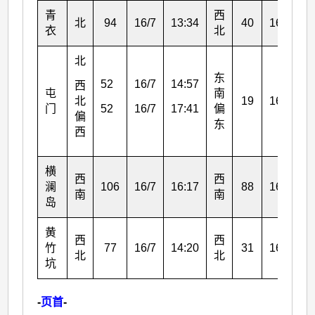
青
西
北
94
16/7
13:34
40
16/7
1
衣
北
北
东
52
16/7
14:57
西
屯
南
北
19
16/7
2
52
16/7
17:41
门
偏
偏
东
西
横
西
西
澜
106
16/7
16:17
88
16/7
1
南
南
岛
黄
西
西
竹
77
16/7
14:20
31
16/7
1
北
北
坑
-
页首
-