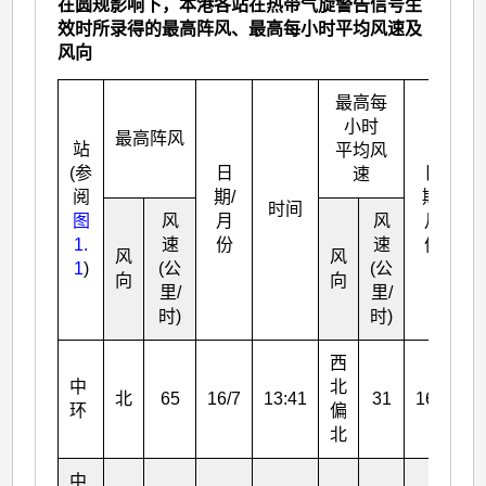
在圆规影响下，本港各站在热带气旋警告信号生
效时所录得的最高阵风、最高每小时平均风速及
风向
最高每
小时
最高阵风
站
平均风
(参
日
日
速
阅
期/
期/
时间
图
风
月
风
月
1.
速
份
速
份
风
风
1
)
(公
(公
向
向
里/
里/
时)
时)
西
中
北
北
65
16/7
13:41
31
16/7
1
环
偏
北
中