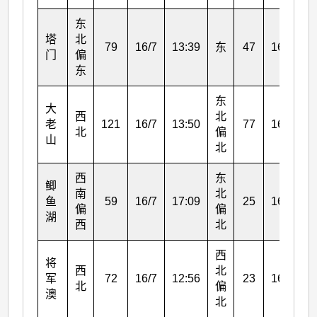
东
塔
北
79
16/7
13:39
东
47
16/7
1
门
偏
东
东
大
西
北
老
121
16/7
13:50
77
16/7
1
北
偏
山
北
西
东
鲫
南
北
鱼
59
16/7
17:09
25
16/7
1
偏
偏
湖
西
北
西
将
西
北
军
72
16/7
12:56
23
16/7
1
北
偏
澳
北