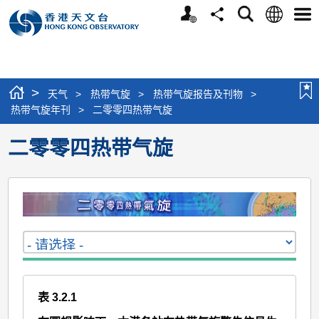
个
语
搜
分
选
人
言
寻
享
单
版
网
站
>
天气
>
热带气旋
>
热带气旋报告及刊物
>
热带气旋年刊
>
二零零四热带气旋
二零零四热带气旋
表 3.2.1