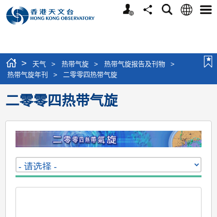
个
语
搜
分
选
人
言
寻
享
单
版
网
站
>
天气
>
热带气旋
>
热带气旋报告及刊物
>
热带气旋年刊
>
二零零四热带气旋
二零零四热带气旋