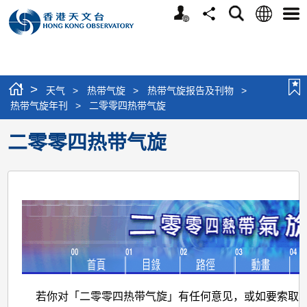
个
语
搜
分
选
人
言
寻
享
单
版
网
站
>
天气
>
热带气旋
>
热带气旋报告及刊物
>
热带气旋年刊
>
二零零四热带气旋
二零零四热带气旋
若你对「二零零四热带气旋」有任何意见，或如要索取