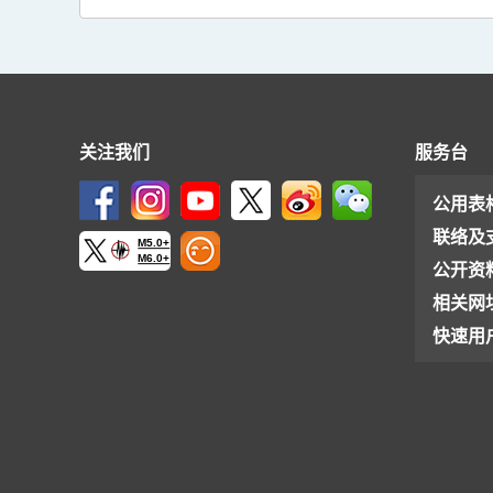
关注我们
服务台
公用表
联络及
M5.0+
M6.0+
公开资
相关网
快速用