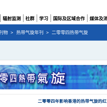
辐射监测
社群
学习
国际及区域合作
媒体及
展
展
展
展
展
开
开
开
开
开
刊物
>
热带气旋年刊
>
二零零四热带气旋
二零零四年影响香港的热带气旋的红