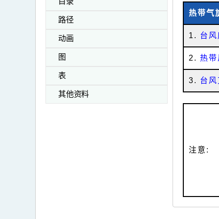
目录
热带气
路径
1.
台风
动画
图
2.
热带
表
3.
台风
其他资料
注意: