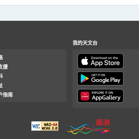
我的天文台
格
支援
料
址
户指南