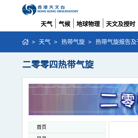
天气
气候
地球物理
天文及授时
展
展
展
展
开
开
开
开
>
天气
>
热带气旋
>
热带气旋报告及
二零零四热带气旋
首页