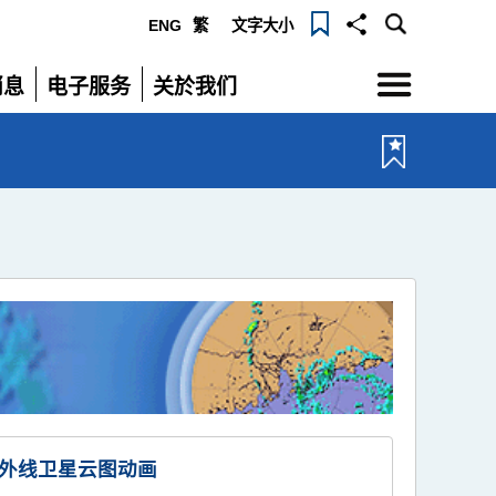
ENG
繁
文字大小
选
消息
电子服务
关於我们
单
展
展
开
开
外线卫星云图动画