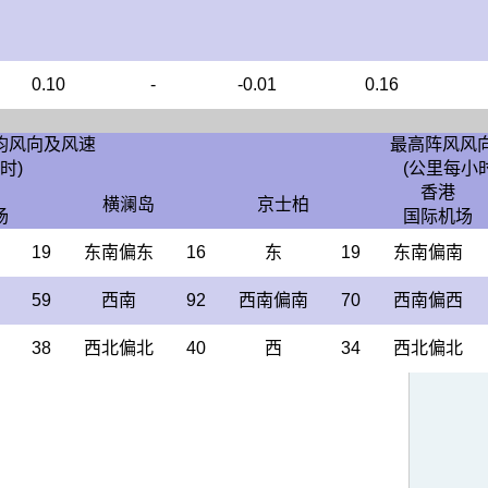
0.10
-
-0.01
0.16
均风向及风速
最高阵风风
时)
(公里每小时
香港
横澜岛
京士柏
场
国际机场
19
东南偏东
16
东
19
东南偏南
59
西南
92
西南偏南
70
西南偏西
38
西北偏北
40
西
34
西北偏北