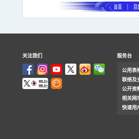
关注我们
服务台
公用表
联络及
M5.0+
M6.0+
公开资
相关网
快速用