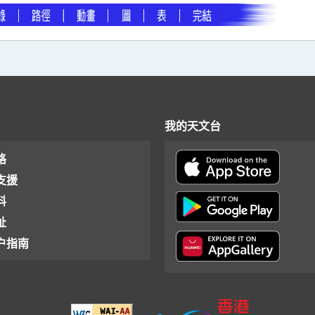
我的天文台
格
支援
料
址
户指南