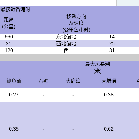
当最接近香港时
移动方向
距离
及速度
(公里)
(公里每小时)
660
东北偏北
14
25
西北偏北
25
120
西
31
最大风暴潮
(米)
鰂鱼涌
石壁
大庙湾
大埔滘
0.27
-
-
0.38
0.35
-
-
0.62