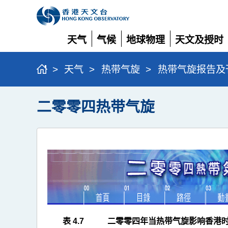
天气
气候
地球物理
天文及授时
展
展
展
展
开
开
开
开
>
天气
>
热带气旋
>
热带气旋报告及
二零零四热带气旋
表 4.7
二零零四年当热带气旋影响香港