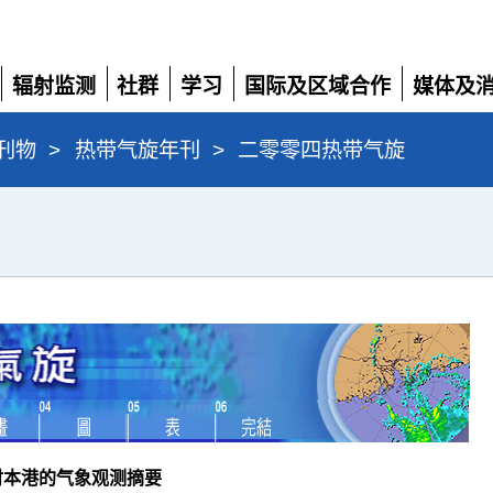
辐射监测
社群
学习
国际及区域合作
媒体及
展
展
展
展
展
开
开
开
开
开
刊物
>
热带气旋年刊
>
二零零四热带气旋
时本港的气象观测摘要