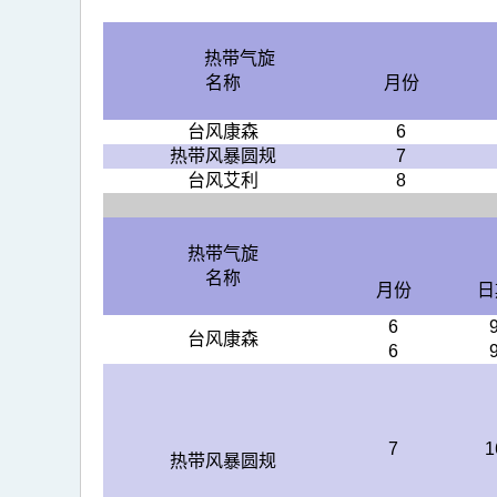
热带气旋
名称
月份
台风康森
6
热带风暴圆规
7
台风艾利
8
热带气旋
名称
月份
日
6
台风康森
6
7
1
热带风暴圆规