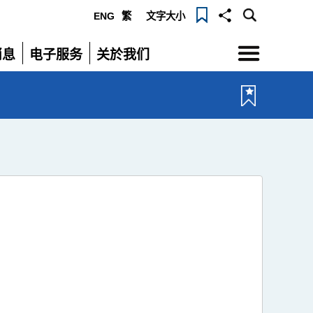
ENG
繁
文字大小
选
消息
电子服务
关於我们
单
展
展
开
开