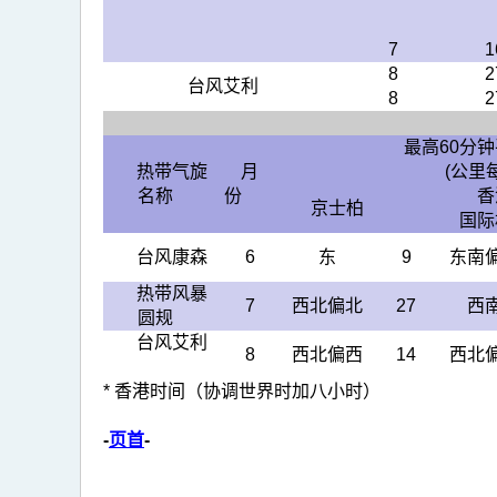
7
1
8
2
台风艾利
8
2
最高60分
热带气旋
月
(公里
名称
份
香
京士柏
国际
台风康森
6
东
9
东南
热带风暴
7
西北偏北
27
西
圆规
台风艾利
8
西北偏西
14
西北
* 香港时间（协调世界时加八小时）
-
页首
-