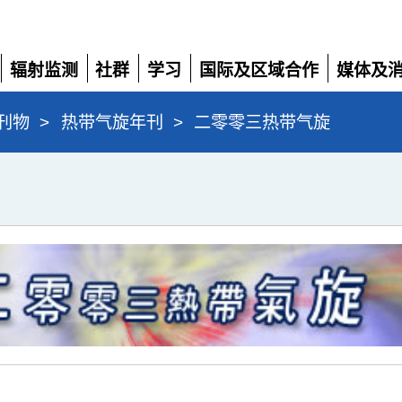
辐射监测
社群
学习
国际及区域合作
媒体及
展
展
展
展
展
开
开
开
开
开
刊物
>
热带气旋年刊
>
二零零三热带气旋