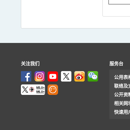
关注我们
服务台
公用表
联络及
M5.0+
M6.0+
公开资
相关网
快速用