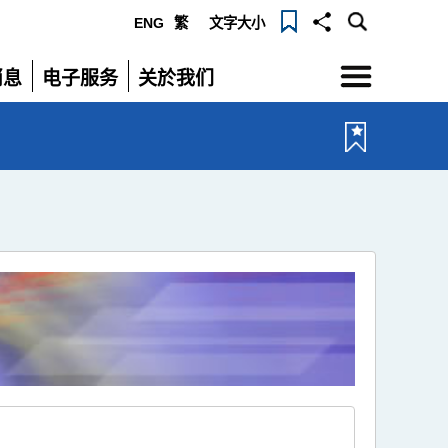
ENG
繁
文字大小
选
消息
电子服务
关於我们
单
展
展
开
开