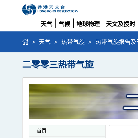
天气
气候
地球物理
天文及授时
展
展
展
展
开
开
开
开
>
天气
>
热带气旋
>
热带气旋报告及
二零零三热带气旋
首页