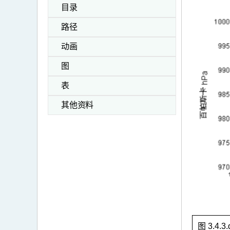
目录
路径
动画
图
表
其他资料
图 3.4.