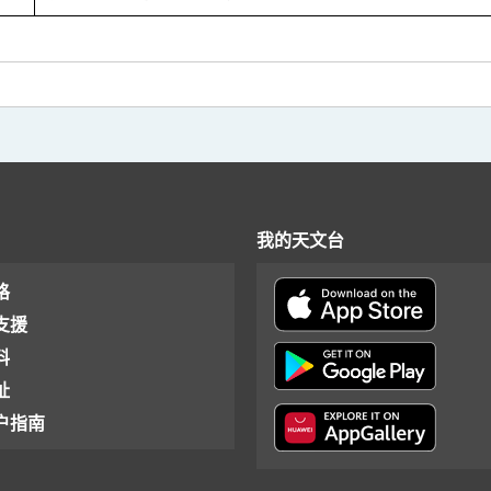
我的天文台
格
支援
料
址
户指南