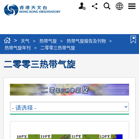
个
语
搜
分
选
人
言
寻
享
单
版
网
站
>
天气
>
热带气旋
>
热带气旋报告及刊物
>
热带气旋年刊
>
二零零三热带气旋
二零零三热带气旋