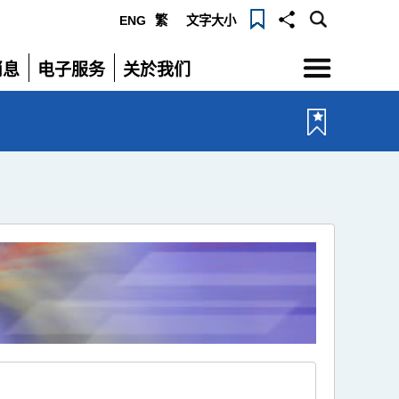
ENG
繁
文字大小
选
消息
电子服务
关於我们
单
展
展
开
开