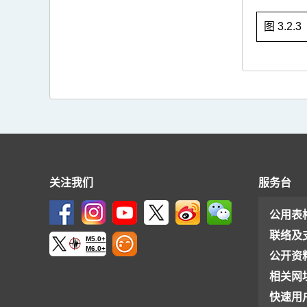
图 3.2.
关注我们
服务台
公用表
联络及
M5.0+
M6.0+
公开资
相关网
快速用