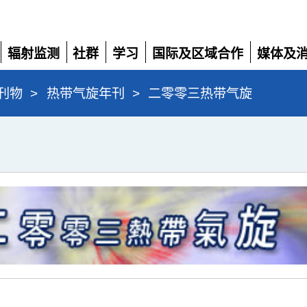
辐射监测
社群
学习
国际及区域合作
媒体及
展
展
展
展
展
开
开
开
开
开
刊物
>
热带气旋年刊
>
二零零三热带气旋