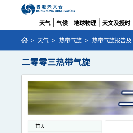
天气
气候
地球物理
天文及授时
展
展
展
展
开
开
开
开
>
天气
>
热带气旋
>
热带气旋报告及
二零零三热带气旋
首页