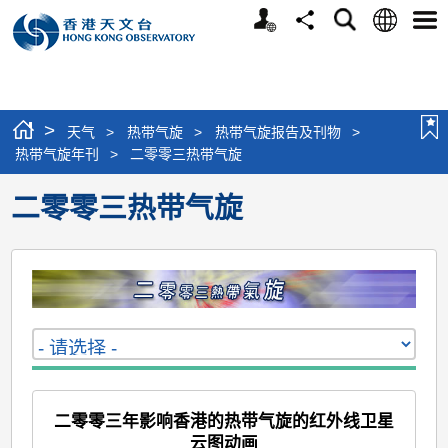
个
语
搜
分
选
人
言
寻
享
单
版
网
站
>
天气
>
热带气旋
>
热带气旋报告及刊物
>
热带气旋年刊
>
二零零三热带气旋
二零零三热带气旋
二零零三年影响香港的热带气旋的红外线卫星
云图动画