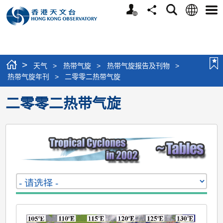
个
语
搜
分
选
人
言
寻
享
单
版
网
站
>
天气
>
热带气旋
>
热带气旋报告及刊物
>
热带气旋年刊
>
二零零二热带气旋
二零零二热带气旋