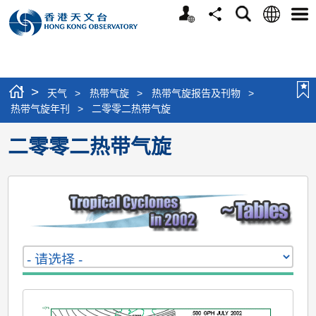
个
语
搜
分
选
人
言
寻
享
单
版
网
站
>
天气
>
热带气旋
>
热带气旋报告及刊物
>
热带气旋年刊
>
二零零二热带气旋
二零零二热带气旋