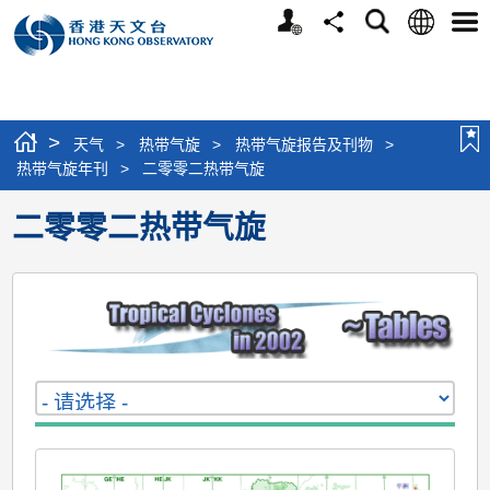
个
语
搜
分
选
人
言
寻
享
单
版
网
站
>
天气
>
热带气旋
>
热带气旋报告及刊物
>
热带气旋年刊
>
二零零二热带气旋
二零零二热带气旋