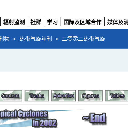
辐射监测
社群
学习
国际及区域合作
媒体及
展
展
展
展
展
开
开
开
开
开
刊物
>
热带气旋年刊
>
二零零二热带气旋