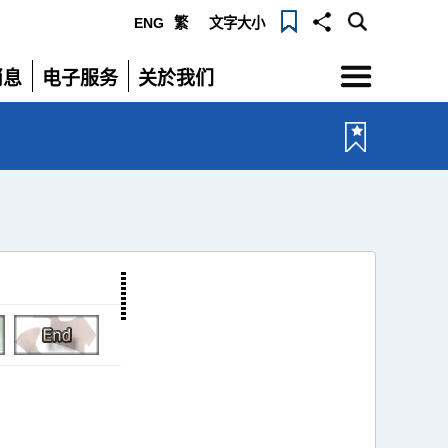
ENG
繁
文字大小
选
消息
电子服务
关於我们
单
展
展
开
开