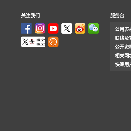
关注我们
服务台
公用表
联络及
M5.0+
M6.0+
公开资
相关网
快速用