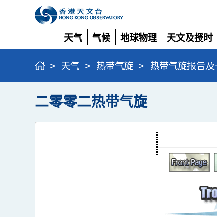
天气
气候
地球物理
天文及授时
展
展
展
展
开
开
开
开
>
天气
>
热带气旋
>
热带气旋报告及
二零零二热带气旋